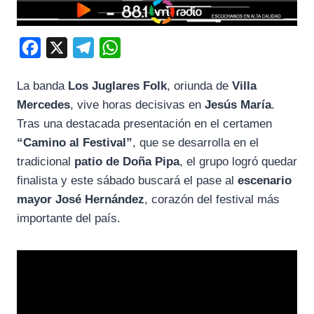
F
X
T
W
a
e
h
La banda
Los Juglares Folk
, oriunda de
Villa
c
l
a
Mercedes
, vive horas decisivas en
Jesús María
.
e
e
t
Tras una destacada presentación en el certamen
b
g
s
“Camino al Festival”
, que se desarrolla en el
o
r
A
tradicional
patio de Doña Pipa
, el grupo logró quedar
o
a
p
finalista y este sábado buscará el pase al
escenario
k
m
p
mayor José Hernández
, corazón del festival más
importante del país.