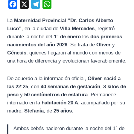
F
X
T
W
a
e
h
La
Maternidad Provincial “Dr. Carlos Alberto
c
l
a
Luco”
, en la ciudad de
Villa Mercedes
, registró
e
e
t
durante la noche del
1° de enero
los
dos primeros
b
g
s
nacimientos del año 2026
. Se trata de
Oliver
y
o
r
A
Génesis
, quienes llegaron al mundo con menos de
o
a
p
una hora de diferencia y evolucionan favorablemente.
k
m
p
De acuerdo a la información oficial,
Oliver nació a
las 22:25
, con
40 semanas de gestación
,
3 kilos de
peso
y
50 centímetros de estatura
. Permanece
internado en la
habitación 20 A
, acompañado por su
madre,
Stefanía
, de
25 años
.
Ambos bebés nacieron durante la noche del 1° de