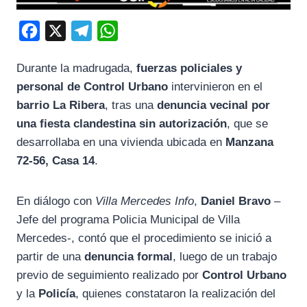
F
X
T
W
a
e
h
Durante la madrugada,
fuerzas policiales y
c
l
a
personal de Control Urbano
intervinieron en el
e
e
t
barrio La Ribera
, tras una
denuncia vecinal por
b
g
s
una fiesta clandestina sin autorización
, que se
o
r
A
desarrollaba en una vivienda ubicada en
Manzana
o
a
p
72-56, Casa 14
.
k
m
p
En diálogo con
Villa Mercedes Info
,
Daniel Bravo
–
Jefe del programa Policia Municipal de Villa
Mercedes-, contó que el procedimiento se inició a
partir de una
denuncia formal
, luego de un trabajo
previo de seguimiento realizado por
Control Urbano
y la
Policía
, quienes constataron la realización del