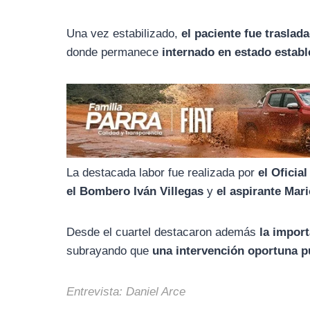
o
r
A
o
a
p
Una vez estabilizado,
el paciente fue trasla
k
m
p
donde permanece
internado en estado establ
La destacada labor fue realizada por
el Oficia
el Bombero Iván Villegas
y
el aspirante Mar
Desde el cuartel destacaron además
la impor
subrayando que
una intervención oportuna pu
Entrevista: Daniel Arce