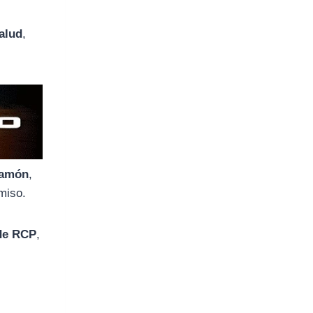
alud
,
zamón
,
miso.
 de RCP
,