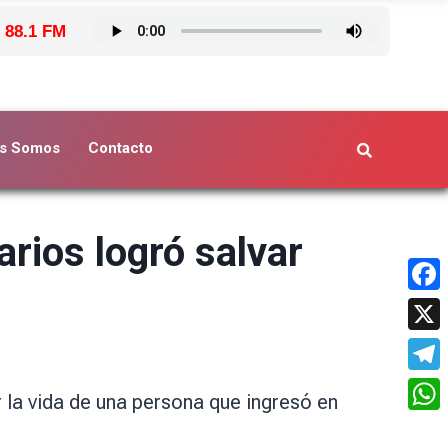
 88.1 FM
s Somos
Contacto
rios logró salvar
Face
X
Tele
r la vida de una persona que ingresó en
What