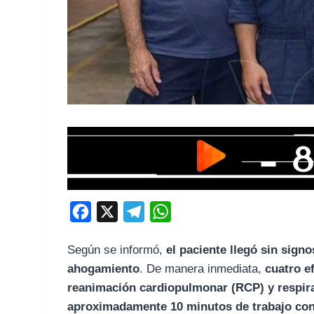
F
X
T
W
a
e
h
Según se informó,
el paciente llegó sin sign
c
l
a
ahogamiento
. De manera inmediata,
cuatro e
e
e
t
reanimación cardiopulmonar (RCP) y respira
b
g
s
aproximadamente 10 minutos de trabajo co