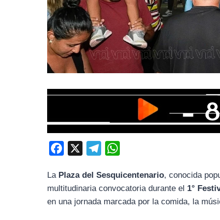
F
X
T
W
a
e
h
La
Plaza del Sesquicentenario
, conocida po
c
l
a
multitudinaria convocatoria durante el
1° Fest
e
e
t
en una jornada marcada por la comida, la músi
b
g
s