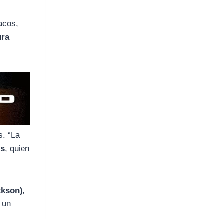
acos,
ura
s. “La
’s
, quien
ckson)
,
 un