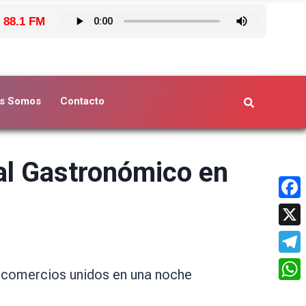
 88.1 FM
s Somos
Contacto
val Gastronómico en
Face
X
Tele
y comercios unidos en una noche
What