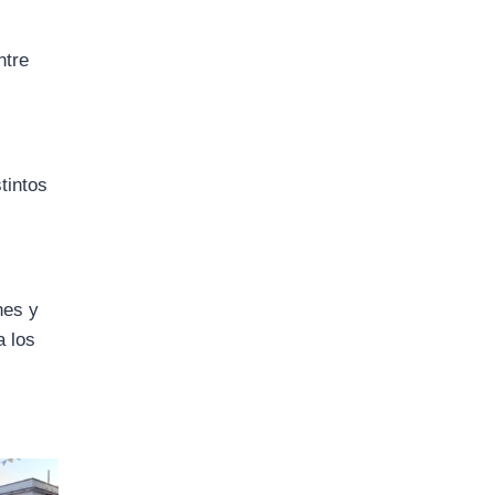
ntre
stintos
nes y
a los