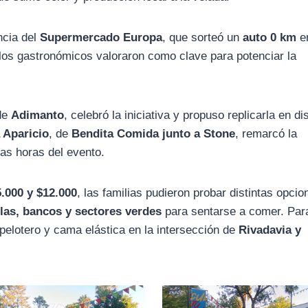
ncia del
Supermercado Europa
, que sorteó un
auto 0 km
e
 los gastronómicos valoraron como clave para potenciar la
de
Adimanto
, celebró la iniciativa y propuso replicarla en di
 Aparicio
, de
Bendita Comida junto a Stone
, remarcó la
ras horas del evento.
5.000 y $12.000
, las familias pudieron probar distintas opcio
llas, bancos y sectores verdes
para sentarse a comer. Par
pelotero y cama elástica en la intersección de
Rivadavia y