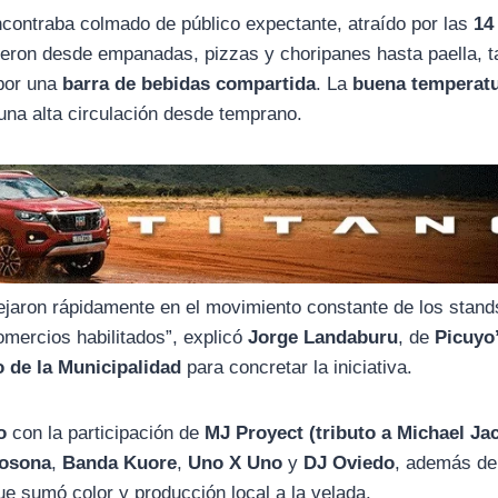
ncontraba colmado de público expectante, atraído por las
14
eron desde empanadas, pizzas y choripanes hasta paella, t
 por una
barra de bebidas compartida
. La
buena temperat
una alta circulación desde temprano.
ejaron rápidamente en el movimiento constante de los stand
omercios habilitados”, explicó
Jorge Landaburu
, de
Picuyo
 de la Municipalidad
para concretar la iniciativa.
o
con la participación de
MJ Proyect (tributo a Michael Ja
rosona
,
Banda Kuore
,
Uno X Uno
y
DJ Oviedo
, además de
ue sumó color y producción local a la velada.