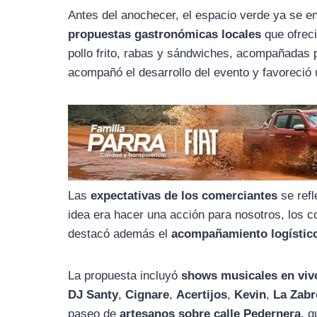
o
r
A
Antes del anochecer, el espacio verde ya se e
o
a
p
propuestas gastronómicas locales
que ofreci
k
m
p
pollo frito, rabas y sándwiches, acompañadas
acompañó el desarrollo del evento y favoreció 
Las
expectativas de los comerciantes
se refl
idea era hacer una acción para nosotros, los c
destacó además el
acompañamiento logístico
La propuesta incluyó
shows musicales en viv
DJ Santy
,
Cignare
,
Acertijos
,
Kevin
,
La Zab
paseo de
artesanos sobre calle Pedernera
, q