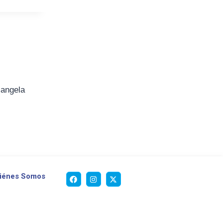
iangela
iénes Somos