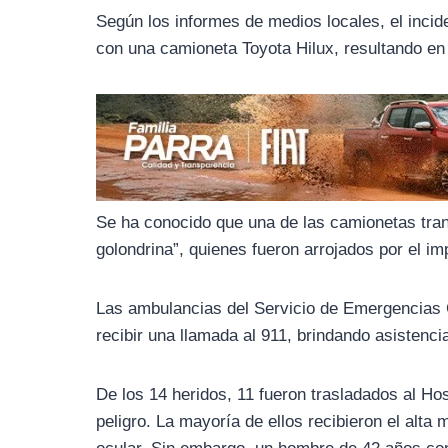
o
r
A
Según los informes de medios locales, el inc
o
a
p
con una camioneta Toyota Hilux, resultando en 
k
m
p
Se ha conocido que una de las camionetas tran
golondrina”, quienes fueron arrojados por el im
Las ambulancias del Servicio de Emergencias C
recibir una llamada al 911, brindando asistenci
De los 14 heridos, 11 fueron trasladados al Hos
peligro. La mayoría de ellos recibieron el alt