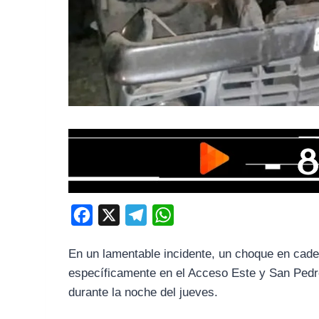
F
X
T
W
a
e
h
En un lamentable incidente, un choque en cade
c
l
a
específicamente en el Acceso Este y San Pedro
e
e
t
durante la noche del jueves.
b
g
s