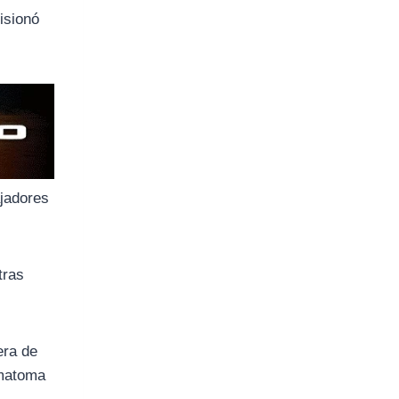
isionó
ajadores
tras
era de
ematoma