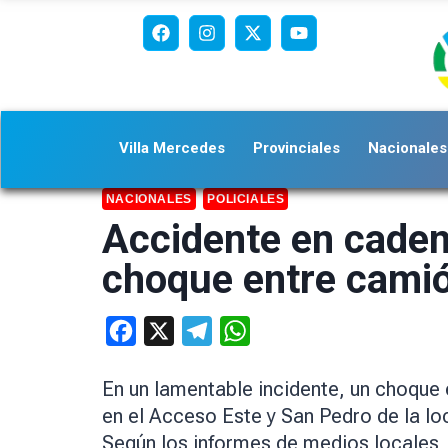
Villa Mercedes
Provinciales
Nacionales
NACIONALES
POLICIALES
Accidente en caden
choque entre cami
Facebook
X
Telegram
WhatsApp
En un lamentable incidente, un choque
en el Acceso Este y San Pedro de la lo
Según los informes de medios locales,