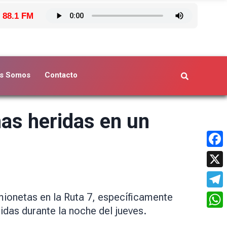
 88.1 FM
s Somos
Contacto
as heridas en un
Face
X
Tele
mionetas en la Ruta 7, específicamente
idas durante la noche del jueves.
What