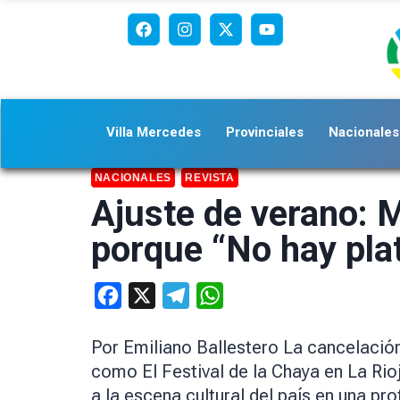
Villa Mercedes
Provinciales
Nacionales
NACIONALES
REVISTA
Ajuste de verano: 
porque “No hay pla
Facebook
X
Telegram
WhatsApp
Por Emiliano Ballestero La cancelación
como El Festival de la Chaya en La Rio
a la escena cultural del país en una p