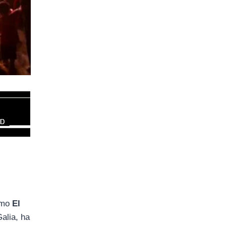
como
El
alia, ha