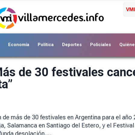
VMI
Economía
Política
Deportes
Policiales
Quiéne
Más de 30 festivales can
ta”
 de más de 30 festivales en Argentina para el año
ja, Salamanca en Santiago del Estero, y el Festiva
rofunda desolación….