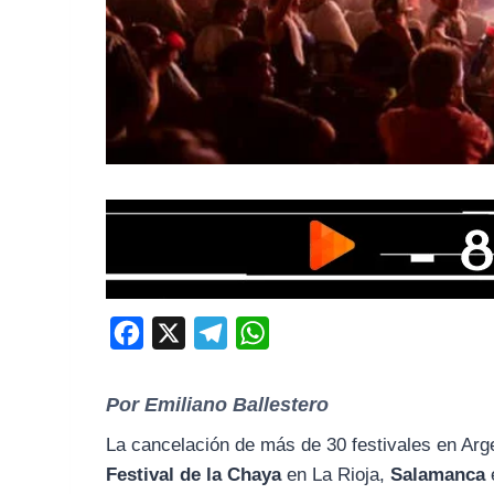
F
X
T
W
a
e
h
c
l
a
Por Emiliano Ballestero
e
e
t
La cancelación de más de 30 festivales en Arg
b
g
s
Festival de la Chaya
en La Rioja,
Salamanca