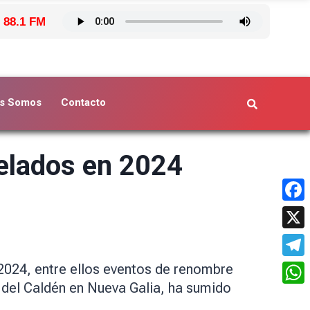
 88.1 FM
s Somos
Contacto
celados en 2024
Face
X
Tele
 2024, entre ellos eventos de renombre
l del Caldén en Nueva Galia, ha sumido
What