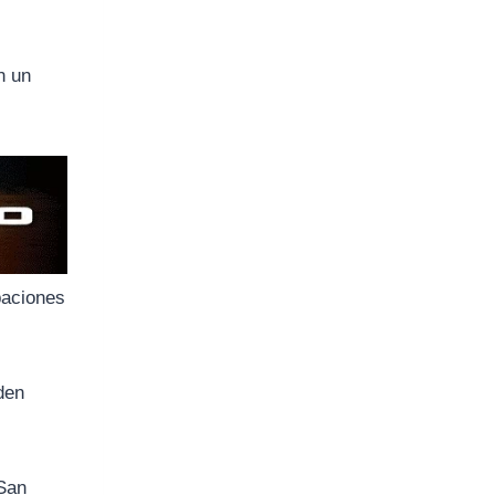
n un
ipaciones
den
 San