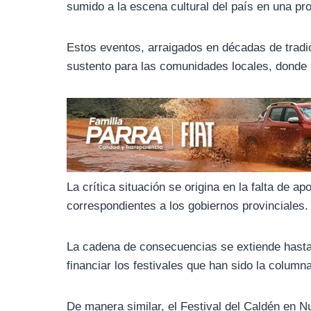
o
r
A
sumido a la escena cultural del país en una pr
o
a
p
k
m
p
Estos eventos, arraigados en décadas de tradic
sustento para las comunidades locales, donde 
La crítica situación se origina en la falta de a
correspondientes a los gobiernos provinciales.
La cadena de consecuencias se extiende hasta 
financiar los festivales que han sido la columna
De manera similar, el Festival del Caldén en N