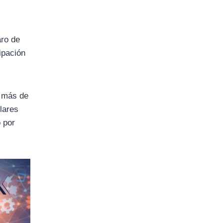
ro de
ipación
r más de
lares
 por