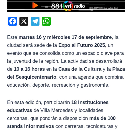
F
X
T
W
a
e
h
Este
martes 16 y miércoles 17 de septiembre
, la
c
l
a
ciudad será sede de la
Expo al Futuro 2025
, un
e
e
t
evento que se consolida como un espacio clave para
b
g
s
la juventud de la región. La actividad se desarrollará
o
r
A
de
10 a 16 horas
en la
Casa de la Cultura
y la
Plaza
o
a
p
del Sesquicentenario
, con una agenda que combina
k
m
p
educación, deporte, recreación y gastronomía.
En esta edición, participarán
18 instituciones
educativas
de Villa Mercedes y localidades
cercanas, que pondrán a disposición
más de 100
stands informativos
con carreras, tecnicaturas y