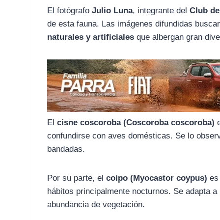
o
r
A
El fotógrafo
Julio Luna
, integrante del
Club d
o
a
p
de esta fauna. Las imágenes difundidas buscan
k
m
p
naturales y artificiales
que albergan gran diver
El
cisne coscoroba (Coscoroba coscoroba)
e
confundirse con aves domésticas. Se lo observ
bandadas.
Por su parte, el
coipo (Myocastor coypus)
es 
hábitos principalmente nocturnos. Se adapta a
abundancia de vegetación.