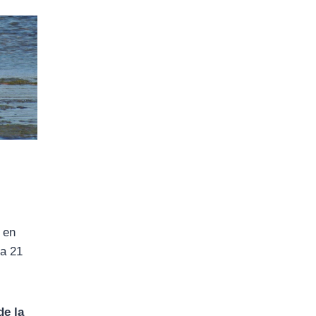
 en
 a 21
de la