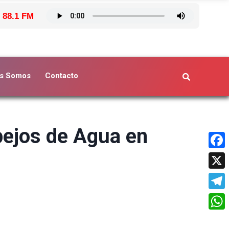
 88.1 FM
s Somos
Contacto
spejos de Agua en
Face
X
Tele
What