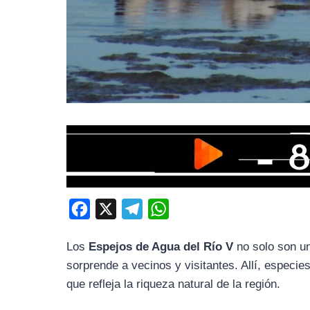
F
X
T
W
a
e
h
Los
Espejos de Agua del Río V
no solo son un
c
l
a
sorprende a vecinos y visitantes. Allí, especi
e
e
t
que refleja la riqueza natural de la región.
b
g
s