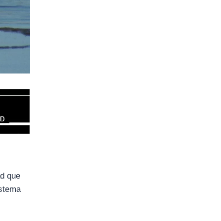
ad que
istema