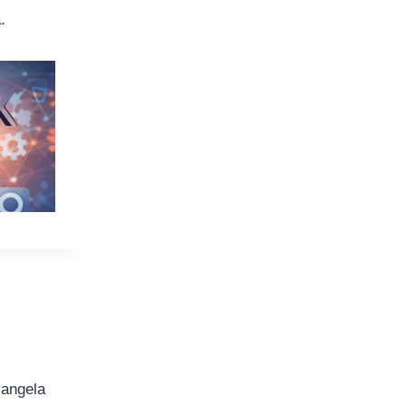
.
iangela