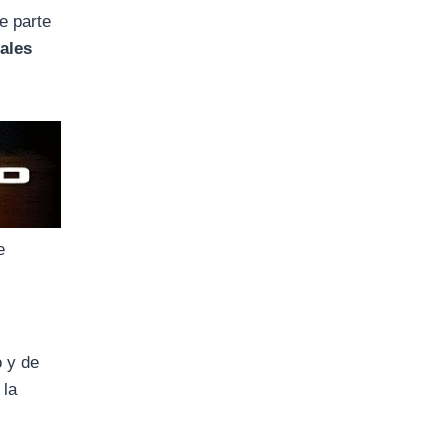
e parte
ales
e
 y de
 la