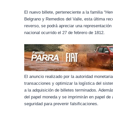
o
r
A
o
a
p
El nuevo billete, perteneciente a la familia “He
k
m
p
Belgrano y Remedios del Valle, esta última rec
reverso, se podrá apreciar una representación a
nacional ocurrido el 27 de febrero de 1812.
El anuncio realizado por la autoridad monetaria
transacciones y optimizar la logística del sist
a la adquisición de billetes terminados. Adem
del papel moneda y se imprimirán en papel de
seguridad para prevenir falsificaciones.