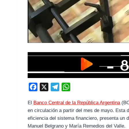
F
X
T
W
a
e
h
El
Banco Central de la República Argentina
(BC
c
l
a
en circulación a partir del mes de mayo. Esta d
e
e
t
eficiencia del sistema financiero, presenta un 
b
g
s
Manuel Belgrano y María Remedios del Valle.