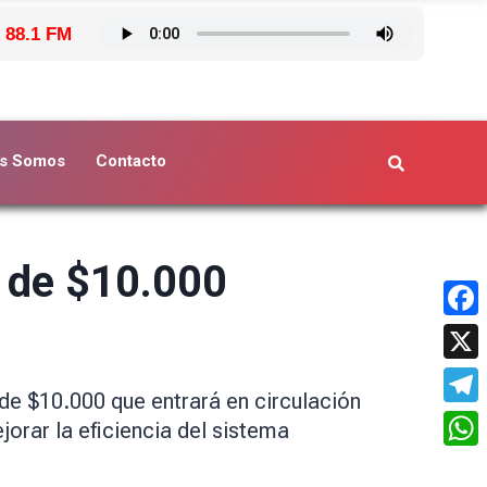
 88.1 FM
s Somos
Contacto
e de $10.000
Face
X
 de $10.000 que entrará en circulación
Tele
orar la eficiencia del sistema
What