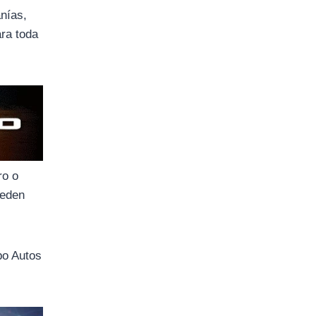
anías,
ara toda
ro o
ueden
po Autos