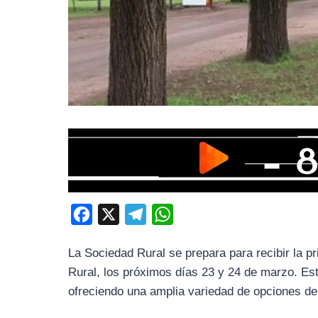
F
X
T
W
a
e
h
La Sociedad Rural se prepara para recibir la 
c
l
a
Rural, los próximos días 23 y 24 de marzo. Esta
e
e
t
ofreciendo una amplia variedad de opciones de
b
g
s