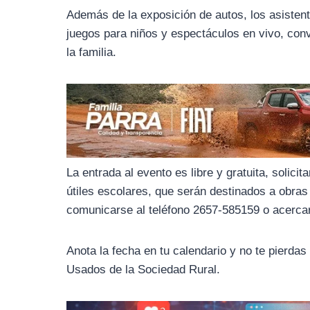
o
r
A
Además de la exposición de autos, los asistent
o
a
p
juegos para niños y espectáculos en vivo, conv
k
m
p
la familia.
La entrada al evento es libre y gratuita, solic
útiles escolares, que serán destinados a obras
comunicarse al teléfono 2657-585159 o acercars
Anota la fecha en tu calendario y no te pierdas
Usados de la Sociedad Rural.