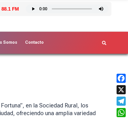
 88.1 FM
s Somos
Contacto
Face
X
Fortuna”, en la Sociedad Rural, los
Tele
ciudad, ofreciendo una amplia variedad
What