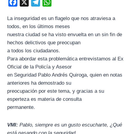
F
X
T
W
a
e
h
La inseguridad es un flagelo que nos atraviesa a
c
l
a
todos, en los últimos meses
e
e
t
nuestra ciudad se ha visto envuelta en un sin fin de
b
g
s
hechos delictivos que preocupan
o
r
A
a todos los ciudadanos.
o
a
p
Para abordar esta problemática entrevistamos al Ex
k
m
p
Oficial de la Policía y Asesor
en Seguridad Pablo Andrés Quiroga, quien en notas
anteriores ha demostrado su
preocupación por este tema, y gracias a su
esperteza es materia de consulta
permanente.
VMI:
Pablo, siempre es un gusto escucharte, ¿Qué
está pasando con la seguridad