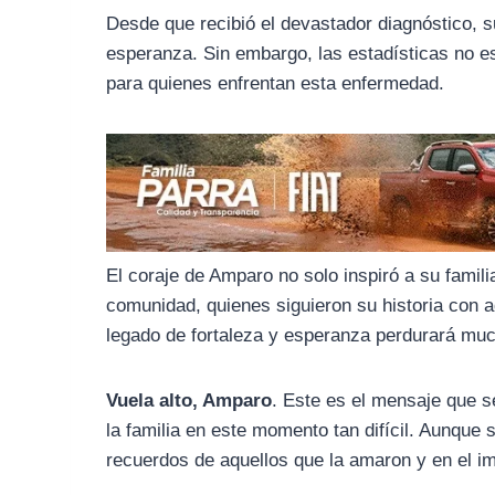
o
r
A
Desde que recibió el devastador diagnóstico, 
o
a
p
esperanza. Sin embargo, las estadísticas no e
k
m
p
para quienes enfrentan esta enfermedad.
El coraje de Amparo no solo inspiró a su fami
comunidad, quienes siguieron su historia con ad
legado de fortaleza y esperanza perdurará mu
Vuela alto, Amparo
. Este es el mensaje que s
la familia en este momento tan difícil. Aunque 
recuerdos de aquellos que la amaron y en el im