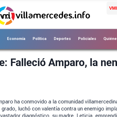
VMI
Economía
Política
Deportes
Policiales
Quiéne
te: Falleció Amparo, la ne
 Amparo ha conmovido a la comunidad villamercedin
grado, luchó con valentía contra un enemigo impla
evastador diagnóstico, su madre, Leticia, empren