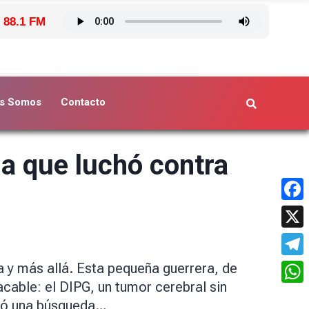
 88.1 FM
s Somos
Contacto
na que luchó contra
Face
X
Tele
a y más allá. Esta pequeña guerrera, de
cable: el DIPG, un tumor cerebral sin
What
dió una búsqueda…