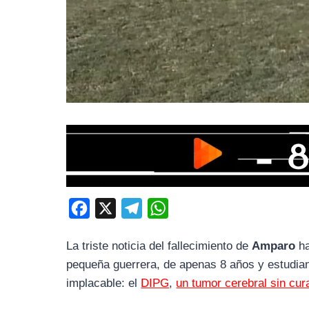
F
X
T
W
a
e
h
La triste noticia del fallecimiento de
Amparo
ha
c
l
a
pequeña guerrera, de apenas 8 años y estudian
e
e
t
implacable: el
DIPG
,
un tumor cerebral sin cur
b
g
s