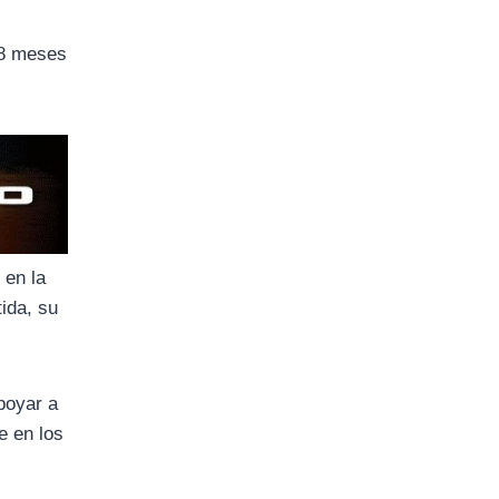
18 meses
 en la
tida, su
poyar a
e en los