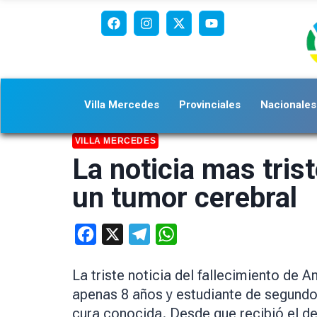
Villa Mercedes
Provinciales
Nacionales
VILLA MERCEDES
La noticia mas tris
un tumor cerebral
Facebook
X
Telegram
WhatsApp
La triste noticia del fallecimiento de
apenas 8 años y estudiante de segundo 
cura conocida. Desde que recibió el d