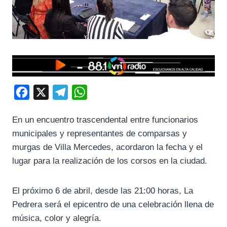
F
X
T
W
a
e
h
En un encuentro trascendental entre funcionarios
c
l
a
municipales y representantes de comparsas y
e
e
t
murgas de Villa Mercedes, acordaron la fecha y el
b
g
s
lugar para la realización de los corsos en la ciudad.
o
r
A
o
a
p
El próximo 6 de abril, desde las 21:00 horas, La
k
m
p
Pedrera será el epicentro de una celebración llena de
música, color y alegría.