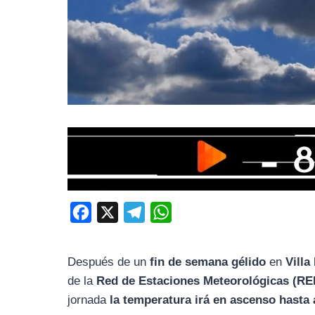
F
X
T
W
a
e
h
c
l
a
Después de un
fin de semana gélido
en
Villa
e
e
t
de la
Red de Estaciones Meteorológicas (R
b
g
s
jornada
la temperatura irá en ascenso hasta