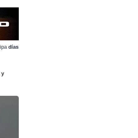
cipa
días
 y