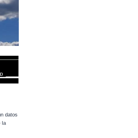
ún datos
 la