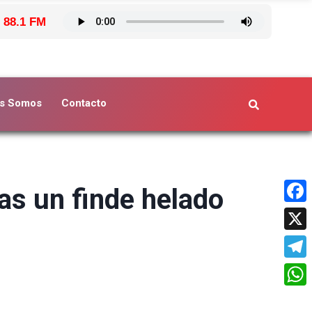
 88.1 FM
s Somos
Contacto
as un finde helado
Face
X
Tele
What