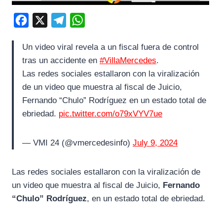
F
X
T
W
a
e
h
Un video viral revela a un fiscal fuera de control
c
l
a
tras un accidente en
#VillaMercedes
.
e
e
t
Las redes sociales estallaron con la viralización
b
g
s
de un video que muestra al fiscal de Juicio,
o
r
A
Fernando “Chulo” Rodríguez en un estado total de
o
a
p
ebriedad.
pic.twitter.com/o79xVYV7ue
k
m
p
— VMI 24 (@vmercedesinfo)
July 9, 2024
Las redes sociales estallaron con la viralización de
un video que muestra al fiscal de Juicio,
Fernando
“Chulo” Rodríguez
, en un estado total de ebriedad.