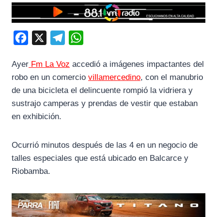
F
X
T
W
a
e
h
Ayer
Fm La Voz
accedió a imágenes impactantes del
c
l
a
robo en un comercio
villamercedino
, con el manubrio
e
e
t
de una bicicleta el delincuente rompió la vidriera y
b
g
s
sustrajo camperas y prendas de vestir que estaban
o
r
A
en exhibición.
o
a
p
k
m
p
Ocurrió minutos después de las 4 en un negocio de
talles especiales que está ubicado en Balcarce y
Riobamba.