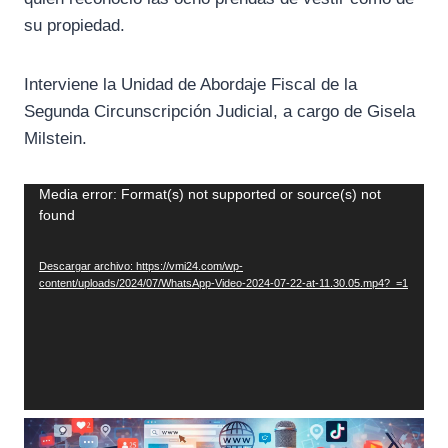
su propiedad.
Interviene la Unidad de Abordaje Fiscal de la
Segunda Circunscripción Judicial, a cargo de Gisela
Milstein.
R
Media error: Format(s) not supported or source(s) not
found
e
p
Descargar archivo: https://vmi24.com/wp-
r
content/uploads/2024/07/WhatsApp-Video-2024-07-22-at-11.30.05.mp4?_=1
o
d
u
c
t
o