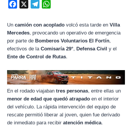
F
X
T
W
a
e
h
c
l
a
Un
camión con acoplado
volcó esta tarde en
Villa
e
e
t
Mercedes
, provocando un operativo de emergencia
b
g
s
por parte de
Bomberos Voluntarios El Fortín
,
o
r
A
efectivos de la
Comisaría 29°
,
Defensa Civil
y el
Ente de Control de Rutas
.
o
a
p
k
m
p
En el rodado viajaban
tres personas
, entre ellas un
menor de edad que quedó atrapado
en el interior
del vehículo. La rápida intervención del equipo de
rescate permitió liberar al joven, quien fue derivado
de inmediato para recibir
atención médica
.