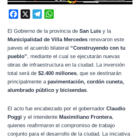
F
X
T
W
a
e
h
El Gobierno de la provincia de
San Luis
y la
c
l
a
Municipalidad de Villa Mercedes
renovaron este
e
e
t
jueves el acuerdo bilateral
“Construyendo con tu
b
g
s
pueblo”
, mediante el cual se ejecutarán nuevas
o
r
A
obras de infraestructura en la ciudad. La inversión
o
a
p
total será de
$2.400 millones
, que se destinarán
k
m
p
principalmente a
pavimentación, cordón cuneta,
alumbrado público y bicisendas
.
El acto fue encabezado por el gobernador
Claudio
Poggi
y el intendente
Maximiliano Frontera
,
quienes reafirmaron el compromiso de trabajo
conjunto para el desarrollo de la ciudad. La iniciativa