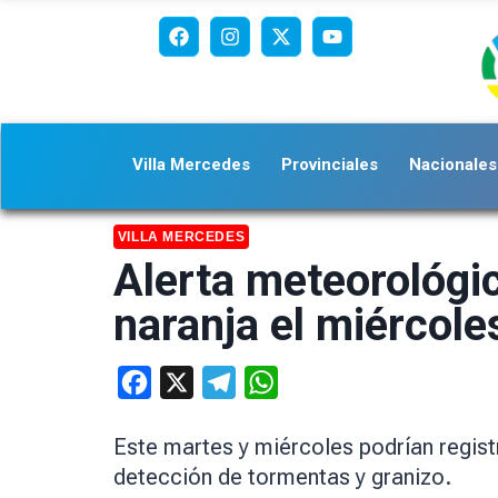
Villa Mercedes
Provinciales
Nacionales
VILLA MERCEDES
Alerta meteorológic
naranja el miércole
Facebook
X
Telegram
WhatsApp
Este martes y miércoles podrían regis
detección de tormentas y granizo.