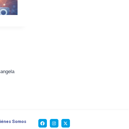
iangela
iénes Somos