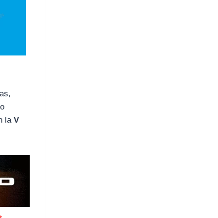
as,
io
n la
V
s