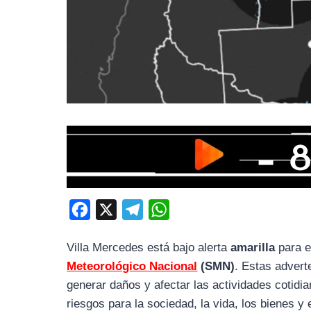
F
X
T
W
a
e
h
Villa Mercedes está bajo alerta
amarilla
para e
c
l
a
Meteorológico Nacional
(SMN)
. Estas adver
e
e
t
generar daños y afectar las actividades cotid
b
g
s
riesgos para la sociedad, la vida, los bienes y