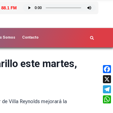
 88.1 FM
s Somos
Contacto
illo este martes,
Face
X
Tele
 de Villa Reynolds mejorará la
What