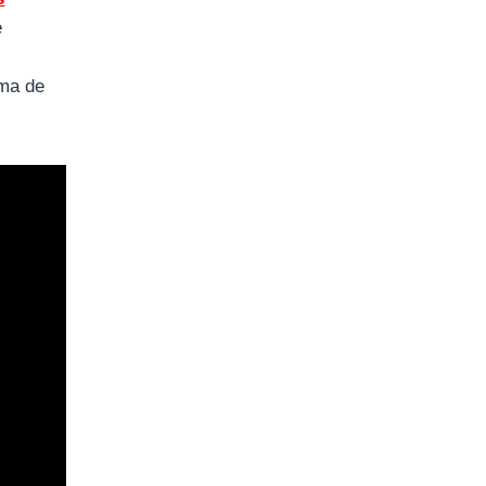
e
oma de