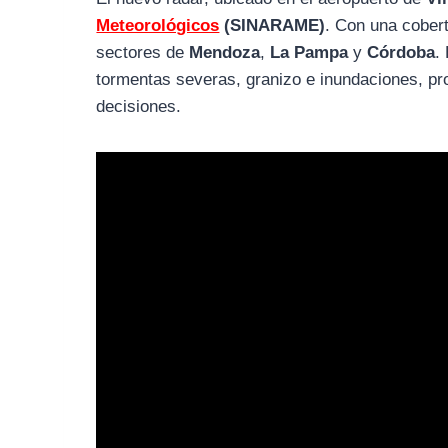
Meteorológicos
(SINARAME)
. Con una cober
sectores de
Mendoza
,
La Pampa
y
Córdoba
.
tormentas severas, granizo e inundaciones, pr
decisiones.