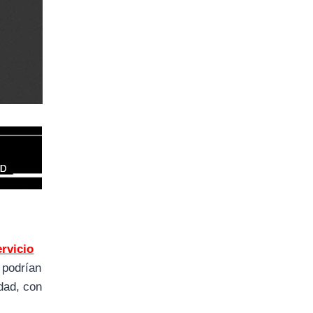
rvicio
 podrían
dad, con