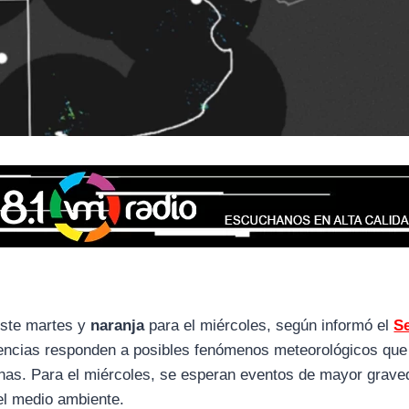
ste martes y
naranja
para el miércoles, según informó el
Se
tencias responden a posibles fenómenos meteorológicos que
ianas. Para el miércoles, se esperan eventos de mayor grave
 el medio ambiente.