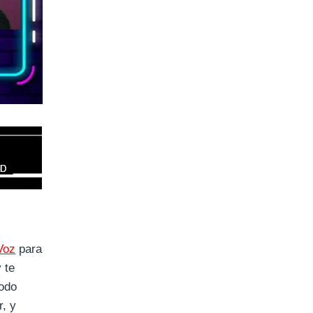
Voz
para
 te
modo
r, y