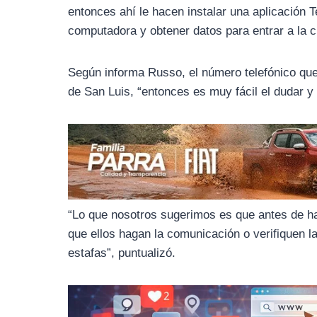
o
r
A
entonces ahí le hacen instalar una aplicación T
o
a
p
computadora y obtener datos para entrar a la c
k
m
p
Según informa Russo, el número telefónico que 
de San Luis, “entonces es muy fácil el dudar y 
“Lo que nosotros sugerimos es que antes de 
que ellos hagan la comunicación o verifiquen l
estafas”, puntualizó.