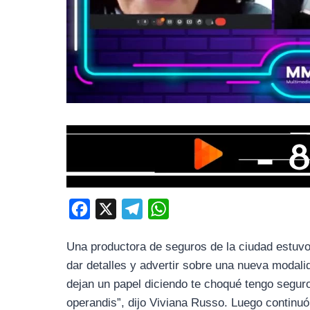
F
X
T
W
a
e
h
Una productora de seguros de la ciudad estuv
c
l
a
dar detalles y advertir sobre una nueva modalid
e
e
t
dejan un papel diciendo te choqué tengo segur
b
g
s
operandis”, dijo Viviana Russo. Luego continuó