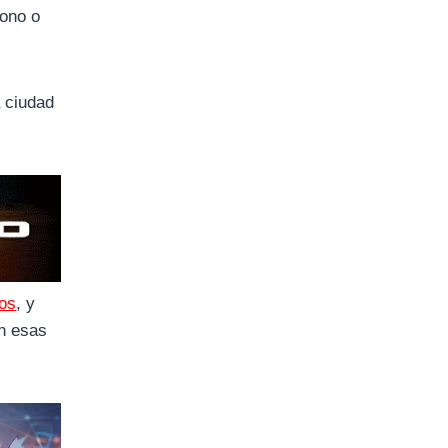
fono o
a ciudad
os
, y
en esas