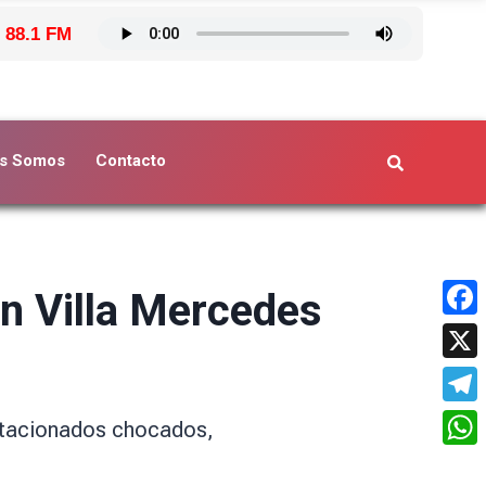
 88.1 FM
s Somos
Contacto
en Villa Mercedes
Face
X
Tele
estacionados chocados,
What