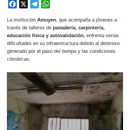
F
X
T
W
a
e
h
La institución
Amuyen
, que acompaña a jóvenes a
c
l
a
través de talleres de
panadería, carpintería,
e
e
t
educación física y autovalidación
, enfrenta serias
b
g
s
dificultades en su infraestructura debido al deterioro
o
r
A
generado por el paso del tiempo y las condiciones
o
a
p
climáticas.
k
m
p