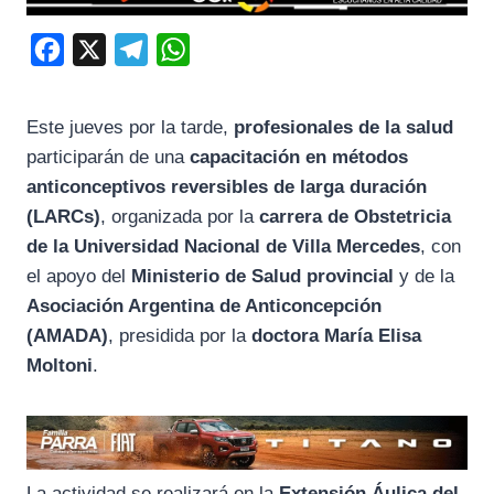
F
X
T
W
a
e
h
c
l
a
Este jueves por la tarde,
profesionales de la salud
e
e
t
participarán de una
capacitación en métodos
b
g
s
anticonceptivos reversibles de larga duración
o
r
A
(LARCs)
, organizada por la
carrera de Obstetricia
de la Universidad Nacional de Villa Mercedes
, con
o
a
p
el apoyo del
Ministerio de Salud provincial
y de la
k
m
p
Asociación Argentina de Anticoncepción
(AMADA)
, presidida por la
doctora María Elisa
Moltoni
.
La actividad se realizará en la
Extensión Áulica del