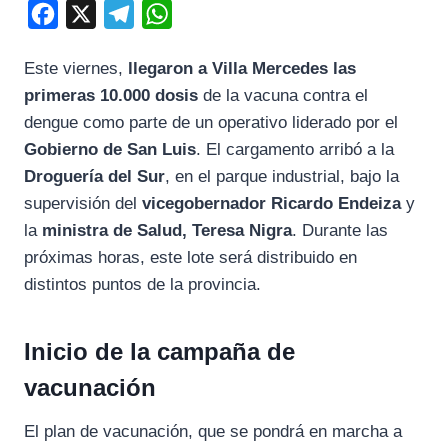
F
X
T
W
a
e
h
Este viernes,
llegaron a Villa Mercedes las
c
l
a
primeras 10.000 dosis
de la vacuna contra el
e
e
t
dengue como parte de un operativo liderado por el
b
g
s
Gobierno de San Luis
. El cargamento arribó a la
o
r
A
Droguería del Sur
, en el parque industrial, bajo la
o
a
p
supervisión del
vicegobernador Ricardo Endeiza
y
k
m
p
la
ministra de Salud, Teresa Nigra
. Durante las
próximas horas, este lote será distribuido en
distintos puntos de la provincia.
Inicio de la campaña de
vacunación
El plan de vacunación, que se pondrá en marcha a