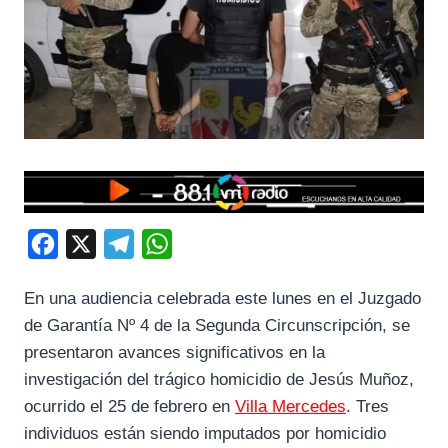
F
X
T
W
a
e
h
En una audiencia celebrada este lunes en el Juzgado
c
l
a
de Garantía Nº 4 de la Segunda Circunscripción, se
e
e
t
presentaron avances significativos en la
b
g
s
investigación del trágico homicidio de Jesús Muñoz,
o
r
A
ocurrido el 25 de febrero en
Villa Mercedes
. Tres
o
a
p
individuos están siendo imputados por homicidio