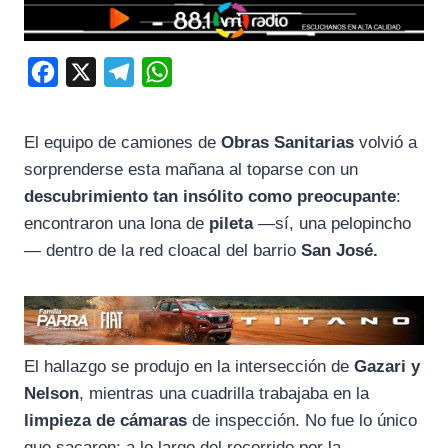
F
X
T
W
a
e
h
c
l
a
El equipo de camiones de
Obras Sanitarias
volvió a
e
e
t
sorprenderse esta mañana al toparse con un
b
g
s
descubrimiento tan insólito como preocupante
:
o
r
A
encontraron una lona de
pileta
—sí, una pelopincho
— dentro de la red cloacal del barrio
San José.
o
a
p
k
m
p
El hallazgo se produjo en la intersección de
Gazari y
Nelson
, mientras una cuadrilla trabajaba en la
limpieza de cámaras
de inspección. No fue lo único
que sacaron: a lo largo del recorrido por la