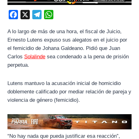
F
X
T
W
a
e
h
A lo largo de más de una hora, el fiscal de Juicio,
c
l
a
Ernesto Lutens expuso sus alegatos en el juicio por
e
e
t
el femicidio de Johana Galdeano. Pidió que Juan
b
g
s
Carlos
Solalinde
sea condenado a la pena de prisión
o
r
A
perpetua.
o
a
p
k
m
p
Lutens mantuvo la acusación inicial de homicidio
doblemente calificado por mediar relación de pareja y
violencia de género (femicidio).
“No hay nada que pueda justificar esa reacción”,