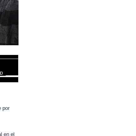
e por
l en el