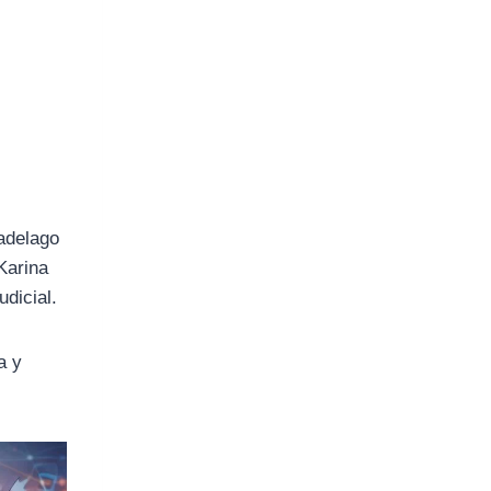
Cadelago
 Karina
udicial.
a y