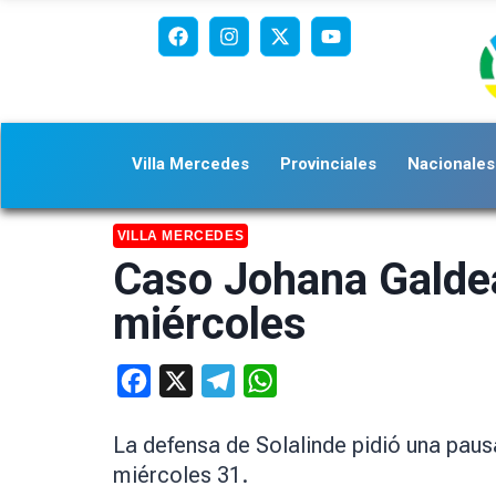
Villa Mercedes
Provinciales
Nacionales
VILLA MERCEDES
Caso Johana Galdean
miércoles
Facebook
X
Telegram
WhatsApp
La defensa de Solalinde pidió una paus
miércoles 31.