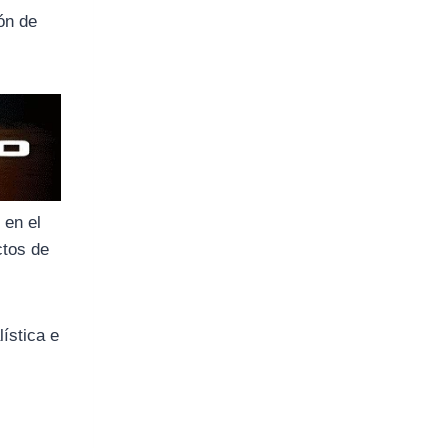
ón de
 en el
ctos de
lística e