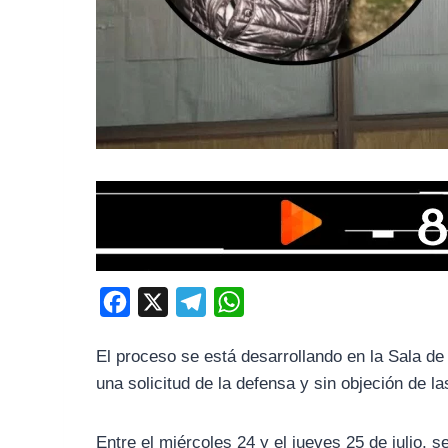
F
X
T
W
a
e
h
El proceso se está desarrollando en la Sala de 
c
l
a
una solicitud de la defensa y sin objeción de la
e
e
t
b
g
s
Entre el miércoles 24 y el jueves 25 de julio, 