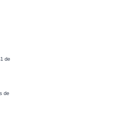
31 de
es de