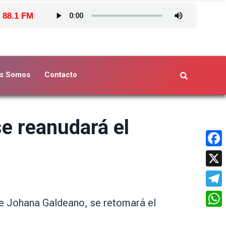
 88.1 FM
s Somos
Contacto
se reanudará el
Face
X
Tele
 de Johana Galdeano, se retomará el
What