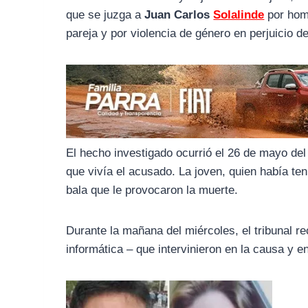
o
r
A
que se juzga a
Juan Carlos
Solalinde
por homi
o
a
p
pareja y por violencia de género en perjuicio d
k
m
p
El hecho investigado ocurrió el 26 de mayo del 
que vivía el acusado. La joven, quien había ten
bala que le provocaron la muerte.
Durante la mañana del miércoles, el tribunal re
informática – que intervinieron en la causa y e