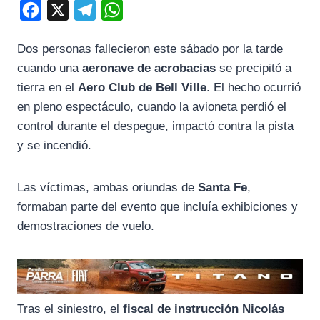
F
X
T
W
a
e
h
Dos personas fallecieron este sábado por la tarde
c
l
a
cuando una
aeronave de acrobacias
se precipitó a
e
e
t
tierra en el
Aero Club de Bell Ville
. El hecho ocurrió
b
g
s
en pleno espectáculo, cuando la avioneta perdió el
o
r
A
control durante el despegue, impactó contra la pista
o
a
p
y se incendió.
k
m
p
Las víctimas, ambas oriundas de
Santa Fe
,
formaban parte del evento que incluía exhibiciones y
demostraciones de vuelo.
Tras el siniestro, el
fiscal de instrucción Nicolás