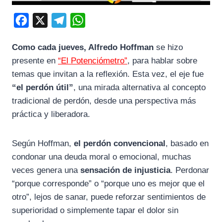
F
X
T
W
a
e
h
Como cada jueves, Alfredo Hoffman
se hizo
c
l
a
presente en
“El Potenciómetro”
, para hablar sobre
e
e
t
temas que invitan a la reflexión. Esta vez, el eje fue
b
g
s
“el perdón útil”
, una mirada alternativa al concepto
o
r
A
tradicional de perdón, desde una perspectiva más
o
a
p
práctica y liberadora.
k
m
p
Según Hoffman,
el perdón convencional
, basado en
condonar una deuda moral o emocional, muchas
veces genera una
sensación de injusticia
. Perdonar
“porque corresponde” o “porque uno es mejor que el
otro”, lejos de sanar, puede reforzar sentimientos de
superioridad o simplemente tapar el dolor sin