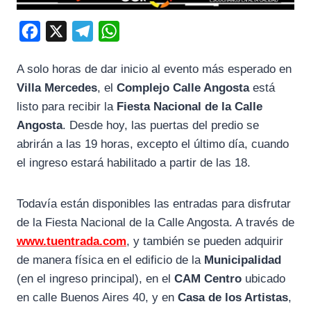
F
X
T
W
a
e
h
A solo horas de dar inicio al evento más esperado en
c
l
a
Villa Mercedes
, el
Complejo Calle Angosta
está
e
e
t
listo para recibir la
Fiesta Nacional de la Calle
b
g
s
Angosta
. Desde hoy, las puertas del predio se
o
r
A
abrirán a las 19 horas, excepto el último día, cuando
o
a
p
el ingreso estará habilitado a partir de las 18.
k
m
p
Todavía están disponibles las entradas para disfrutar
de la Fiesta Nacional de la Calle Angosta. A través de
www.tuentrada.com
, y también se pueden adquirir
de manera física en el edificio de la
Municipalidad
(en el ingreso principal), en el
CAM Centro
ubicado
en calle Buenos Aires 40, y en
Casa de los Artistas
,