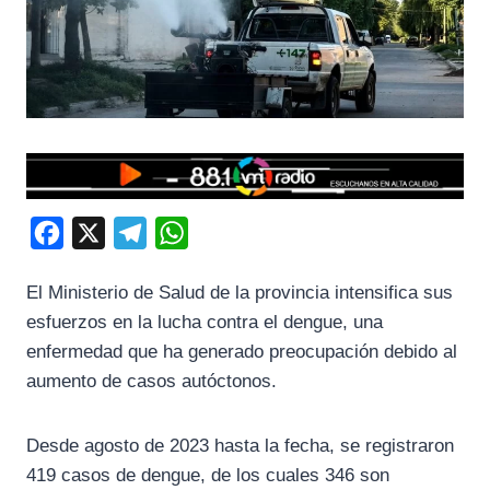
F
X
T
W
a
e
h
El Ministerio de Salud de la provincia intensifica sus
c
l
a
esfuerzos en la lucha contra el dengue, una
e
e
t
enfermedad que ha generado preocupación debido al
b
g
s
aumento de casos autóctonos.
o
r
A
o
a
p
Desde agosto de 2023 hasta la fecha, se registraron
k
m
p
419 casos de dengue, de los cuales 346 son