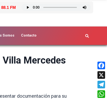
 88.1 FM
s Somos
Contacto
n Villa Mercedes
Face
X
Tele
resentar documentación para su
What