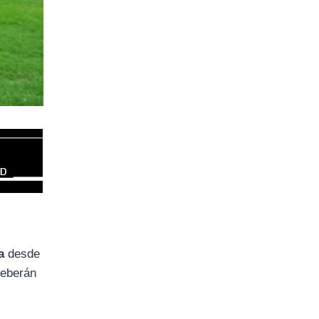
a
desde
deberán