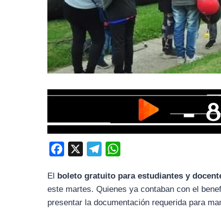
F
X
T
W
a
e
h
El
boleto gratuito para estudiantes y docent
c
l
a
este martes. Quienes ya contaban con el benef
e
e
t
presentar la documentación requerida para man
b
g
s