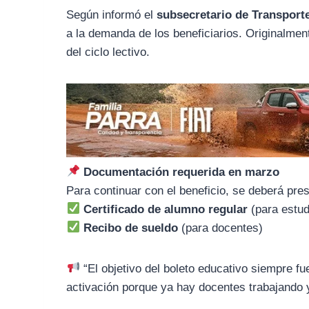
o
r
A
Según informó el
subsecretario de Transporte
o
a
p
a la demanda de los beneficiarios. Originalment
k
m
p
del ciclo lectivo.
Documentación requerida en marzo
Para continuar con el beneficio, se deberá pre
Certificado de alumno regular
(para estud
Recibo de sueldo
(para docentes)
“El objetivo del boleto educativo siempre f
activación porque ya hay docentes trabajando 