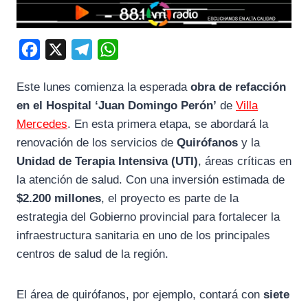
F
X
T
W
a
e
h
Este lunes comienza la esperada
obra de refacción
c
l
a
en el Hospital ‘Juan Domingo Perón’
de
Villa
e
e
t
Mercedes
. En esta primera etapa, se abordará la
b
g
s
renovación de los servicios de
Quirófanos
y la
o
r
A
Unidad de Terapia Intensiva (UTI)
, áreas críticas en
o
a
p
la atención de salud. Con una inversión estimada de
k
m
p
$2.200 millones
, el proyecto es parte de la
estrategia del Gobierno provincial para fortalecer la
infraestructura sanitaria en uno de los principales
centros de salud de la región.
El área de quirófanos, por ejemplo, contará con
siete