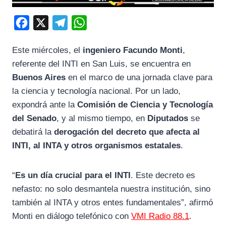
F
X
T
W
a
e
h
Este miércoles, el
ingeniero Facundo Monti
,
c
l
a
referente del INTI en San Luis, se encuentra en
e
e
t
Buenos Aires
en el marco de una jornada clave para
b
g
s
la ciencia y tecnología nacional. Por un lado,
o
r
A
expondrá ante la
Comisión de Ciencia y Tecnología
o
a
p
del Senado
, y al mismo tiempo, en
Diputados
se
k
m
p
debatirá la
derogación del decreto que afecta al
INTI, al INTA y otros organismos estatales
.
“
Es un día crucial para el INTI
. Este decreto es
nefasto: no solo desmantela nuestra institución, sino
también al INTA y otros entes fundamentales”, afirmó
Monti en diálogo telefónico con
VMI Radio 88.1
.