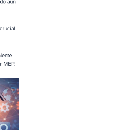
ndo aún
crucial
niente
ar MEP.