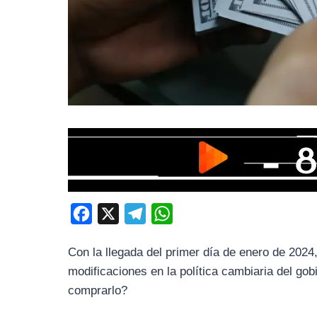
F
X
T
W
a
e
h
Con la llegada del primer día de enero de 2024
c
l
a
modificaciones en la política cambiaria del gob
e
e
t
comprarlo?
b
g
s