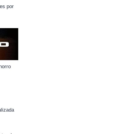
nes por
horro
alizada