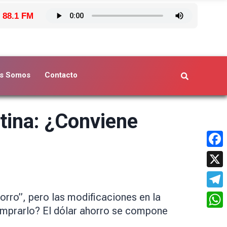
 88.1 FM
s Somos
Contacto
ntina: ¿Conviene
Face
X
Tele
orro”, pero las modificaciones en la
comprarlo? El dólar ahorro se compone
What