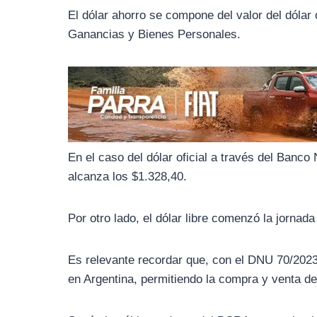
o
r
A
El dólar ahorro se compone del valor del dólar
o
a
p
Ganancias y Bienes Personales.
k
m
p
En el caso del dólar oficial a través del Banco
alcanza los $1.328,40.
Por otro lado, el dólar libre comenzó la jorna
Es relevante recordar que, con el DNU 70/2023 
en Argentina, permitiendo la compra y venta d