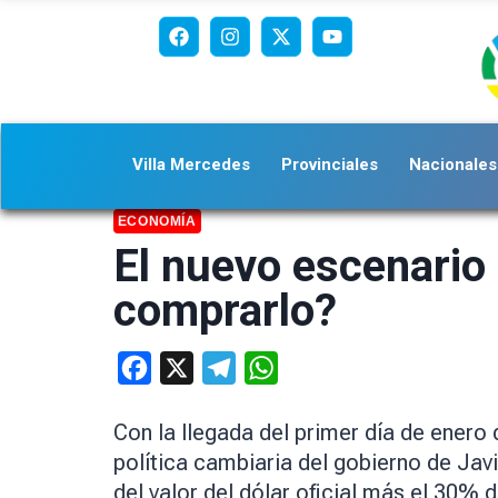
Villa Mercedes
Provinciales
Nacionales
ECONOMÍA
El nuevo escenario 
comprarlo?
Facebook
X
Telegram
WhatsApp
Con la llegada del primer día de enero
política cambiaria del gobierno de Jav
del valor del dólar oficial más el 30% 