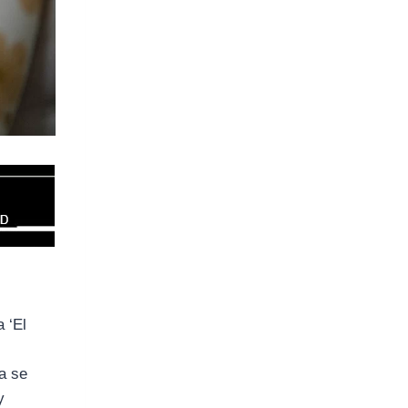
 ‘El
r
a se
y