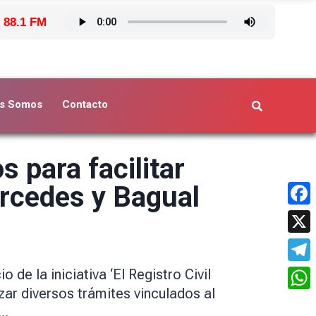
 88.1 FM
s Somos
Contacto
s para facilitar
ercedes y Bagual
Face
X
Tele
de la iniciativa ‘El Registro Civil
zar diversos trámites vinculados al
What
a…