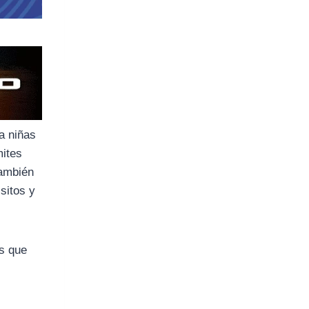
ra niñas
mites
También
sitos y
os que