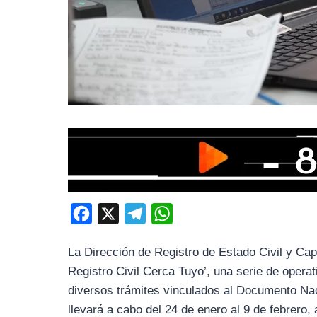
F
X
T
W
a
e
h
La Dirección de Registro de Estado Civil y Capa
c
l
a
Registro Civil Cerca Tuyo’, una serie de operat
e
e
t
diversos trámites vinculados al Documento Nac
b
g
s
llevará a cabo del 24 de enero al 9 de febrero