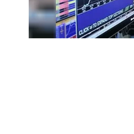
El
Riesgo País de la Argentina
volvió a super
la deuda pública tras los resultados de las ele