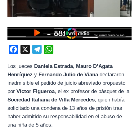
F
X
T
W
a
e
h
Los jueces
Daniela Estrada
,
Mauro D’Agata
c
l
a
Henríquez
y
Fernando Julio de Viana
declararon
e
e
t
inadmisible el pedido de juicio abreviado propuesto
b
g
s
por
Víctor Figueroa
, el ex profesor de básquet de la
o
r
A
Sociedad Italiana de Villa Mercedes
, quien había
o
a
p
solicitado una condena de 13 años de prisión tras
k
m
p
haber admitido su responsabilidad en el abuso de
una niña de 5 años.