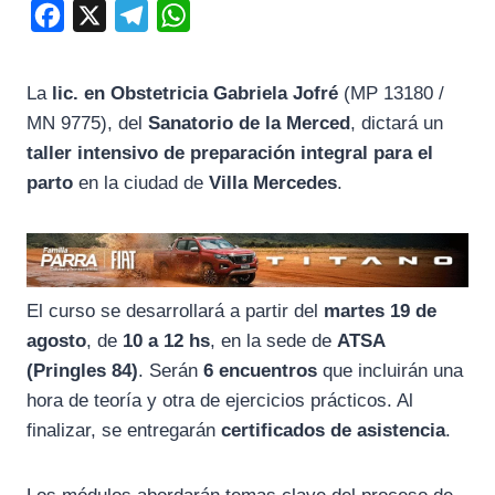
F
X
T
W
a
e
h
c
l
a
La
lic. en Obstetricia Gabriela Jofré
(MP 13180 /
e
e
t
MN 9775), del
Sanatorio de la Merced
, dictará un
b
g
s
taller intensivo de preparación integral para el
o
r
A
parto
en la ciudad de
Villa Mercedes
.
o
a
p
k
m
p
El curso se desarrollará a partir del
martes 19 de
agosto
, de
10 a 12 hs
, en la sede de
ATSA
(Pringles 84)
. Serán
6 encuentros
que incluirán una
hora de teoría y otra de ejercicios prácticos. Al
finalizar, se entregarán
certificados de asistencia
.