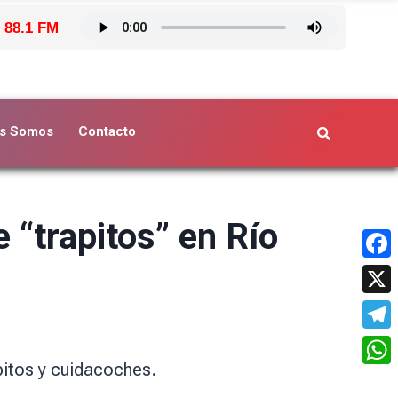
 88.1 FM
s Somos
Contacto
 “trapitos” en Río
Face
X
Tele
pitos y cuidacoches.
What