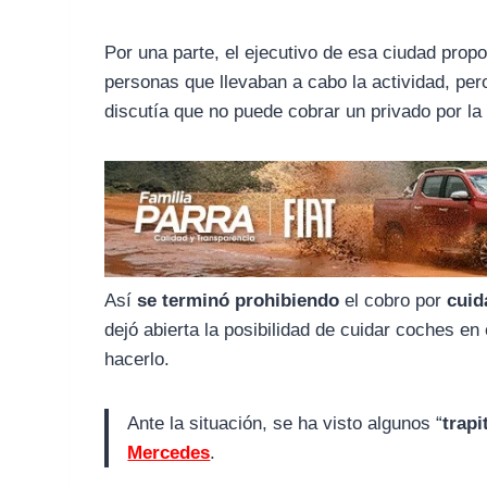
o
r
A
o
a
p
Por una parte, el ejecutivo de esa ciudad prop
k
m
p
personas que llevaban a cabo la actividad, per
discutía que no puede cobrar un privado por la 
Así
se terminó prohibiendo
el cobro por
cuid
dejó abierta la posibilidad de cuidar coches en
hacerlo.
Ante la situación, se ha visto algunos “
trapi
Mercedes
.