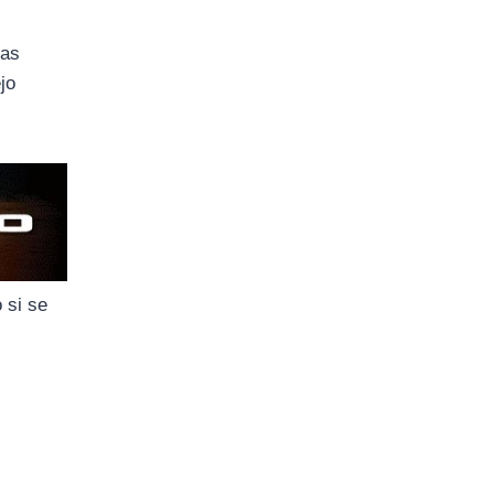
las
jo
 si se