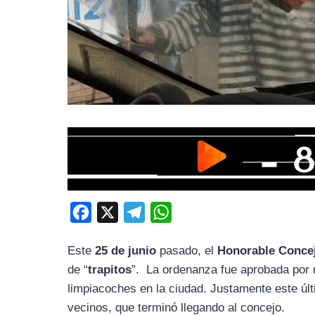
F
X
T
W
a
e
h
Este
25 de junio
pasado, el
Honorable Concej
c
l
a
de “
trapitos
”. La ordenanza fue aprobada por m
e
e
t
limpiacoches en la ciudad. Justamente este últ
b
g
s
vecinos, que terminó llegando al concejo.