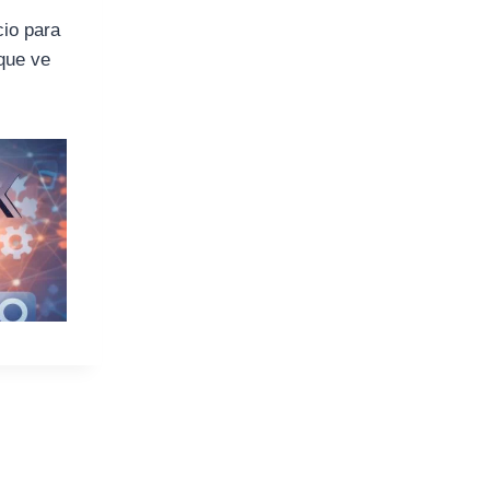
cio para
 que ve