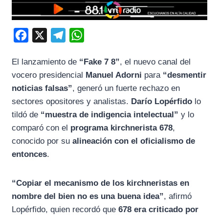
F
X
T
W
a
e
h
El lanzamiento de
“Fake 7 8”
, el nuevo canal del
c
l
a
vocero presidencial
Manuel Adorni
para
“desmentir
e
e
t
noticias falsas”
, generó un fuerte rechazo en
b
g
s
sectores opositores y analistas.
Darío Lopérfido
lo
o
r
A
tildó de
“muestra de indigencia intelectual”
y lo
o
a
p
comparó con el
programa kirchnerista 678
,
k
m
p
conocido por su
alineación con el oficialismo de
entonces
.
“Copiar el mecanismo de los kirchneristas en
nombre del bien no es una buena idea”
, afirmó
Lopérfido, quien recordó que
678 era criticado por