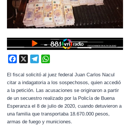
F
X
T
W
a
e
h
El fiscal solicitó al juez federal Juan Carlos Nacul
c
l
a
citar a indagatoria a los sospechosos, quien accedió
e
e
t
a la petición. Las acusaciones se originaron a partir
b
g
s
de un secuestro realizado por la Policía de Buena
o
r
A
Esperanza el 8 de julio de 2020, cuando detuvieron a
o
a
p
una familia que transportaba 18.670.000 pesos,
k
m
p
armas de fuego y municiones.