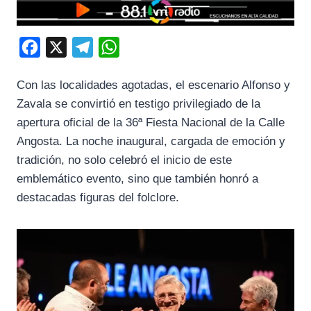
F
X
T
W
a
e
h
Con las localidades agotadas, el escenario Alfonso y
c
l
a
Zavala se convirtió en testigo privilegiado de la
e
e
t
apertura oficial de la 36ª Fiesta Nacional de la Calle
b
g
s
Angosta. La noche inaugural, cargada de emoción y
o
r
A
tradición, no solo celebró el inicio de este
o
a
p
emblemático evento, sino que también honró a
k
m
p
destacadas figuras del folclore.