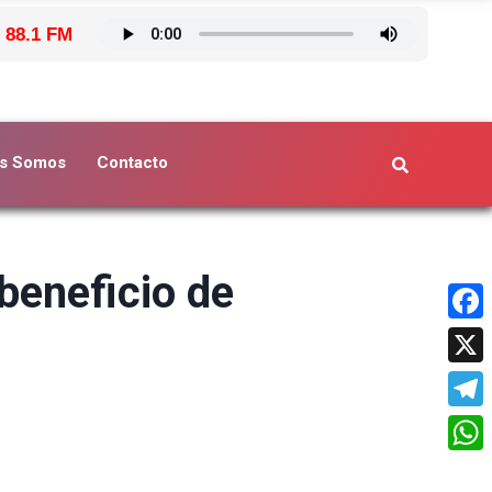
 88.1 FM
s Somos
Contacto
beneficio de
Face
X
Tele
What