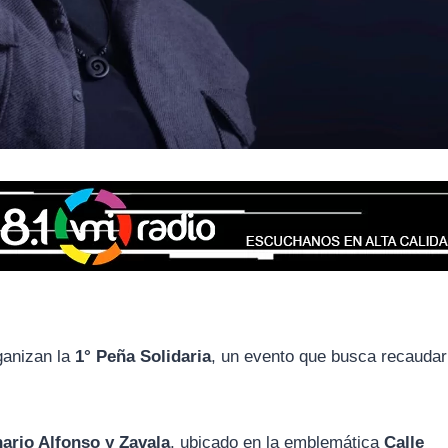
anizan la
1° Peña Solidaria
, un evento que busca recaudar
ario Alfonso y Zavala
, ubicado en la emblemática
Calle