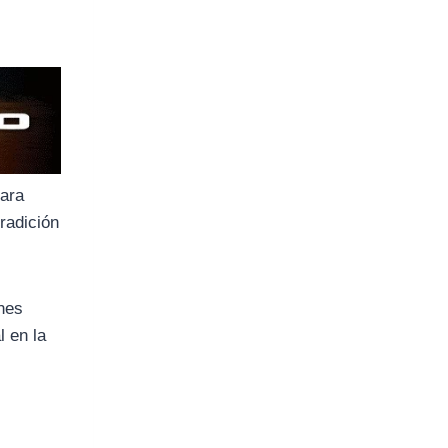
para
radición
enes
l en la