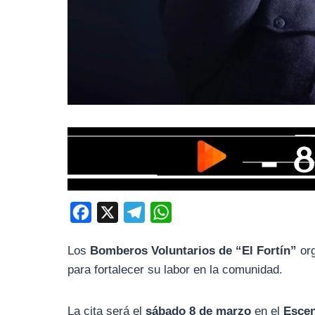
F
X
T
W
a
e
h
Los
Bomberos Voluntarios de “El Fortín”
org
c
l
a
para fortalecer su labor en la comunidad.
e
e
t
b
g
s
La cita será el
sábado 8 de marzo
en el
Escen