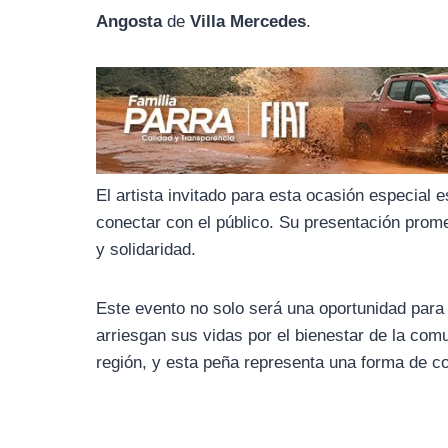
o
r
A
Angosta
de
Villa Mercedes
.
o
a
p
k
m
p
El artista invitado para esta ocasión especial 
conectar con el público. Su presentación prome
y solidaridad.
Este evento no solo será una oportunidad para
arriesgan sus vidas por el bienestar de la com
región, y esta peña representa una forma de co