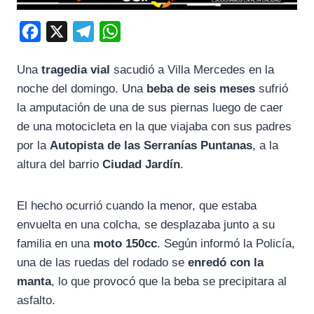
F
X
T
W
a
e
h
Una
tragedia vial
sacudió a Villa Mercedes en la
c
l
a
noche del domingo. Una
beba de seis meses
sufrió
e
e
t
la amputación de una de sus piernas luego de caer
b
g
s
de una motocicleta en la que viajaba con sus padres
o
r
A
por la
Autopista de las Serranías Puntanas
, a la
o
a
p
altura del barrio
Ciudad Jardín
.
k
m
p
El hecho ocurrió cuando la menor, que estaba
envuelta en una colcha, se desplazaba junto a su
familia en una
moto 150cc
. Según informó la Policía,
una de las ruedas del rodado se
enredó con la
manta
, lo que provocó que la beba se precipitara al
asfalto.