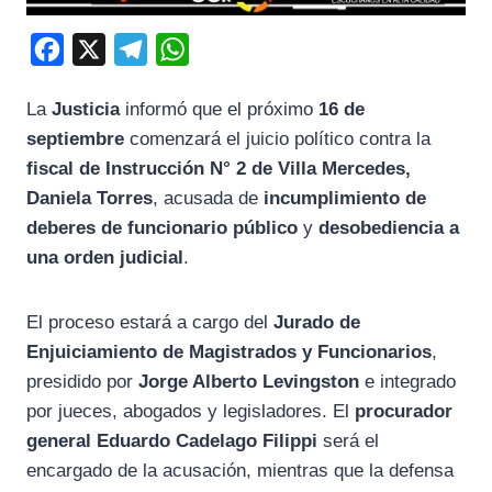
F
X
T
W
a
e
h
La
Justicia
informó que el próximo
16 de
c
l
a
septiembre
comenzará el juicio político contra la
e
e
t
fiscal de Instrucción N° 2 de Villa Mercedes,
b
g
s
Daniela Torres
, acusada de
incumplimiento de
o
r
A
deberes de funcionario público
y
desobediencia a
o
a
p
una orden judicial
.
k
m
p
El proceso estará a cargo del
Jurado de
Enjuiciamiento de Magistrados y Funcionarios
,
presidido por
Jorge Alberto Levingston
e integrado
por jueces, abogados y legisladores. El
procurador
general Eduardo Cadelago Filippi
será el
encargado de la acusación, mientras que la defensa