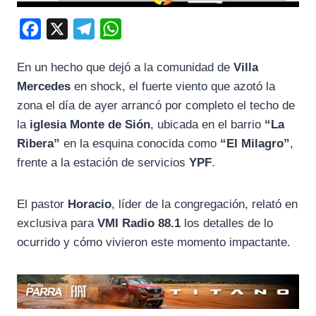
F
X
T
W
a
e
h
En un hecho que dejó a la comunidad de
Villa
c
l
a
Mercedes
en shock, el fuerte viento que azotó la
e
e
t
zona el día de ayer arrancó por completo el techo de
b
g
s
la
iglesia Monte de Sión
, ubicada en el barrio
“La
o
r
A
Ribera”
en la esquina conocida como
“El Milagro”
,
o
a
p
frente a la estación de servicios
YPF
.
k
m
p
El pastor
Horacio
, líder de la congregación, relató en
exclusiva para
VMI Radio 88.1
los detalles de lo
ocurrido y cómo vivieron este momento impactante.