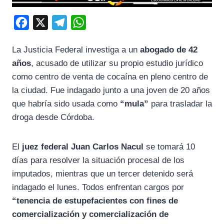
F
X
T
W
a
e
h
La Justicia Federal investiga a un
abogado de 42
c
l
a
años
, acusado de utilizar su propio estudio jurídico
e
e
t
como centro de venta de cocaína en pleno centro de
b
g
s
la ciudad. Fue indagado junto a una joven de 20 años
o
r
A
que habría sido usada como
“mula”
para trasladar la
o
a
p
droga desde Córdoba.
k
m
p
El
juez federal Juan Carlos Nacul
se tomará 10
días para resolver la situación procesal de los
imputados, mientras que un tercer detenido será
indagado el lunes. Todos enfrentan cargos por
“tenencia de estupefacientes con fines de
comercialización y comercialización de