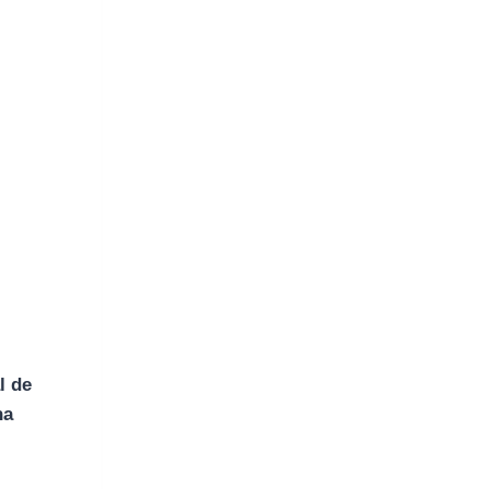
l de
na