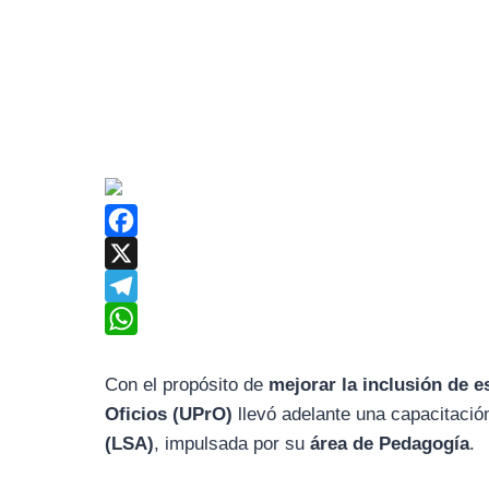
F
a
X
c
T
e
e
W
b
l
h
Con el propósito de
mejorar la inclusión de e
Oficios (UPrO)
llevó adelante una capacitació
o
e
a
(LSA)
, impulsada por su
área de Pedagogía
.
o
g
t
k
r
s