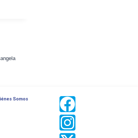
iangela
iénes Somos