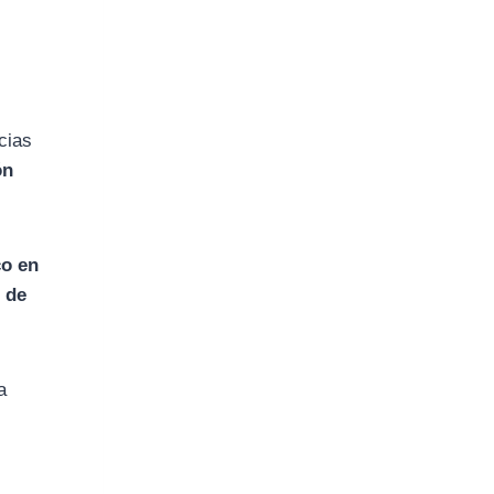
cias
ón
co en
e de
a