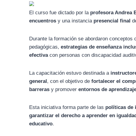
a
A
El curso fue dictado por la
profesora Andrea B
m
p
encuentros
y una instancia
presencial final
de
p
Durante la formación se abordaron conceptos 
pedagógicas,
estrategias de enseñanza inclu
efectiva
con personas con discapacidad auditi
La capacitación estuvo destinada a
instructor
general
, con el objetivo de
fortalecer el comp
barreras
y promover
entornos de aprendizaje
Esta iniciativa forma parte de las
políticas de 
garantizar el derecho a aprender en igualda
educativo
.