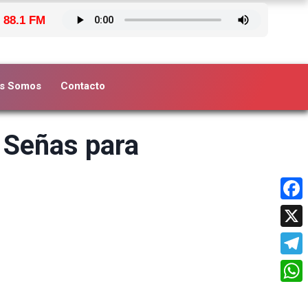
 88.1 FM
s Somos
Contacto
 Señas para
Face
X
Tele
What